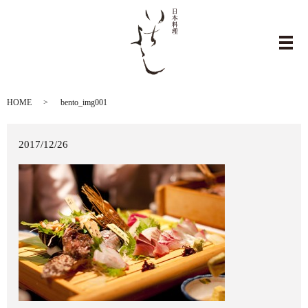
bento_img001
メ
HOME
bento_img001
2017/12/26