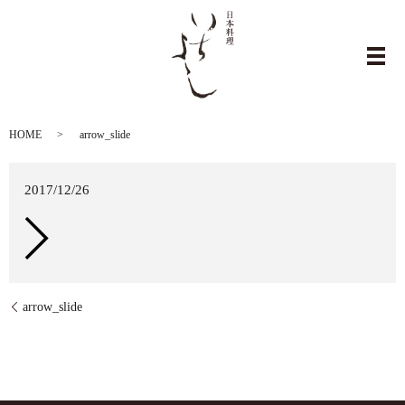
arrow_slide
メ
HOME
arrow_slide
2017/12/26
arrow_slide