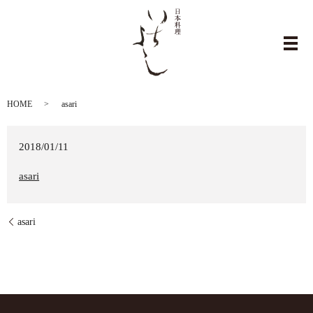
asari
メ
HOME
asari
2018/01/11
asari
asari