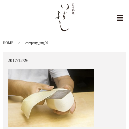
company_img001
メ
HOME
company_img001
2017/12/26