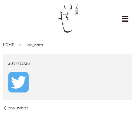
icon_twitter
メ
HOME
icon_twitter
2017/12/26
icon_twitter