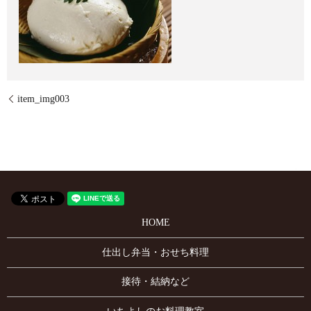
item_img003
HOME
仕出し弁当・おせち料理
接待・結納など