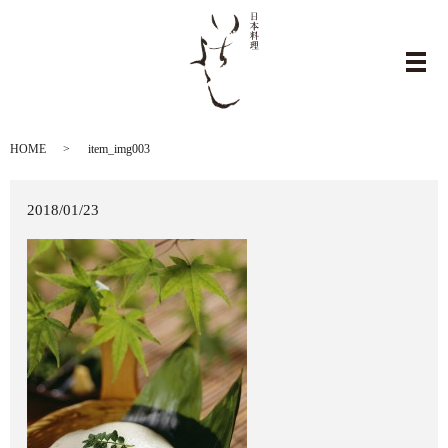
item_img003
メ
HOME
item_img003
2018/01/23